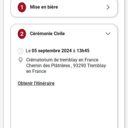
1
Mise en bière
2
Cérémonie
Civile
Le
05 septembre 2024
à
13h45
Crématorium de tremblay en France
Chemin des Plâtrières
,
93290 Tremblay
en France
Obtenir l'itinéraire