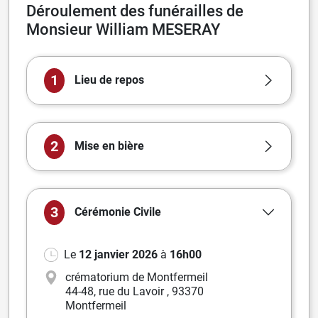
Déroulement des funérailles de
Monsieur William MESERAY
1
Lieu de repos
2
Mise en bière
3
Cérémonie
Civile
Le
12 janvier 2026
à
16h00
crématorium de Montfermeil
44-48, rue du Lavoir
,
93370
Montfermeil